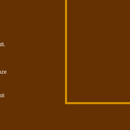
di,
nze
ti