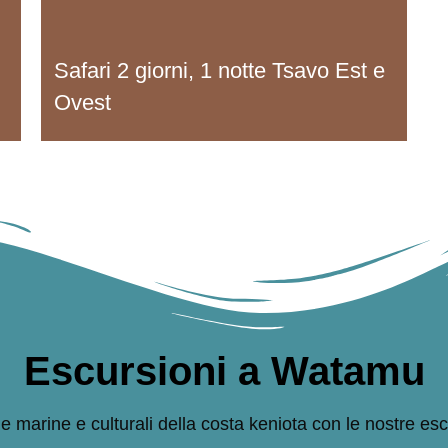
Safari 2 giorni, 1 notte Tsavo Est e
Ovest
Escursioni a Watamu
e marine e culturali della costa keniota con le nostre esc