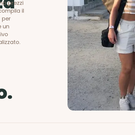
za
no prezzi
compila il
 per
e un
ivo
lizzato.
o.