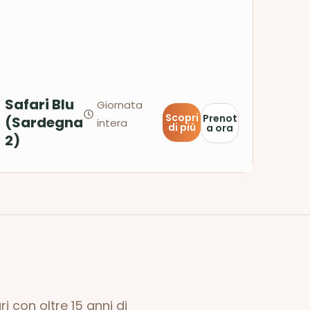
Safari Blu
Giornata
Scopri
Prenot
(Sardegna
intera
di più
a ora
2)
i con oltre 15 anni di