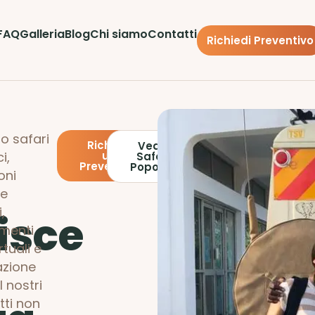
FAQ
Galleria
Blog
Chi siamo
Contatti
Richiedi Preventivo
o safari
Richiedi
Vedi i
i,
un
Safari
Preventivo
Popolari
oni
 e
,
isce
imenti
tuali e
azione
I nostri
ti non