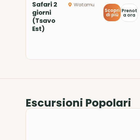
Safari 2
Watamu
Scopri
Prenot
giorni
di più
a ora
(Tsavo
Est)
Escursioni Popolari