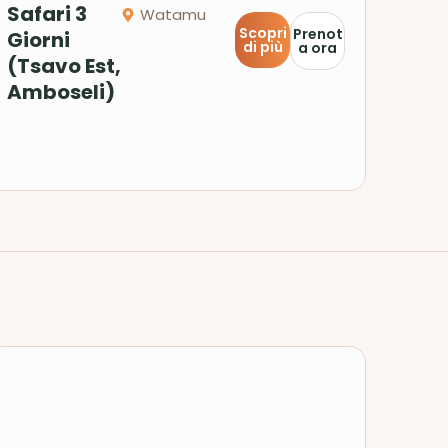
Safari 3
Watamu
Scopri
Prenot
Giorni
di più
a ora
(Tsavo Est,
Amboseli)