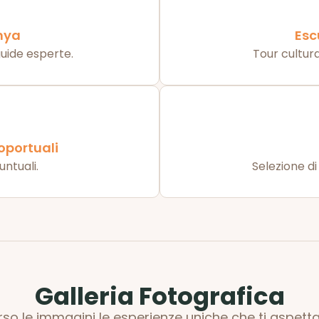
enya
Esc
guide esperte.
Tour cultur
oportuali
untuali.
Selezione di 
Galleria Fotografica
erso le immagini le esperienze uniche che ti aspett