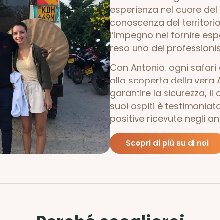
esperienza nel cuore del
conoscenza del territorio
l’impegno nel fornire es
reso uno dei professionist
Con Antonio, ogni safari
alla scoperta della vera 
garantire la sicurezza, il
suoi ospiti è testimoniata
positive ricevute negli ann
Scopri di più su di noi