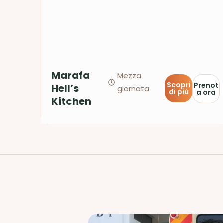
Marafa
Mezza
Scopri
Prenot
Hell’s
giornata
di più
a ora
Kitchen