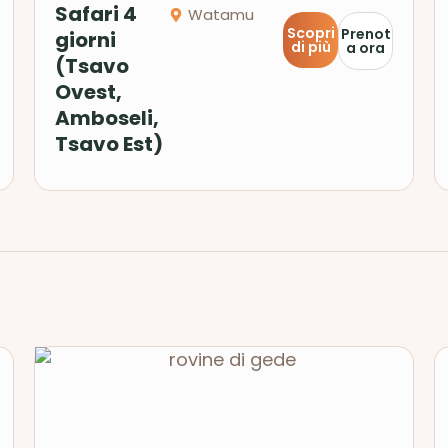
Safari 4
Watamu
Scopri
Prenot
giorni
di più
a ora
(Tsavo
Ovest,
Amboseli,
Tsavo Est)