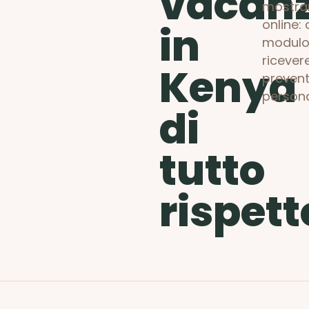
vacan
mostra
online: 
in
modulo
ricever
Kenya
prevent
persona
di
tutto
rispett