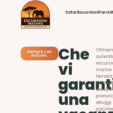
Safari
Escursioni
Parchi
Che
Offriam
Sempre con
Antonio.
autentic
vi
escursi
marine
terrestri
garant
trasfer
aeropor
una
prenot
alloggi. 
pacchet